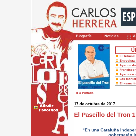
Biografía
Noticias
Ar
Úl
El Tribuna
Entrevista 
Ayer un dí
Francisco 
Ayer tocó 
Las maniob
El «sanch
ir a Portada
17 de octubre de 2017
El Paseíllo del Tron 
“En una Cataluña indepen
gobernarán l