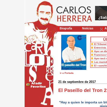
Biografía
Noticias
Ar
Úl
El Tribuna
Entrevista 
Ayer un dí
Francisco 
Ayer tocó 
Las maniob
El «sanch
ir a Portada
21 de septiembre de 2017
El Paseíllo del Tron 
“Hay a quien le importa un bl
régi