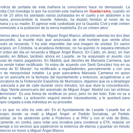
noticia de portada de esta mañana la conocíamos hace no demasiado. La
dia Civil investiga lo que ha ocurrido esta mañana en
Guadarrama
, cuando un
en de 25 años ha asestado varias puñaladas en el cuello y en abdomen a su
mana, provocándole la muerte. Además, ha dejado heridos al novio de su
ana y a su madre. El agresor está custodiado por la Guardia Civil y este crimen
onmovido a la población de la sierra madrileña. Es un crimen atroz.
menos atroz fue el crimen de Miguel Ángel Blanco, añadido además los dos días
secuestro, la muerte más que anunciada de este hombre que veinte años
pués se recuerda. Y ha sido imposible dar una imagen de unidad. En varios
cipios, en Córdoba, la alcaldesa Ambrosio, no ha querido ni siquiera introducir
el orden del día un recuerdo a Miguel Ángel Blanco. En Cádiz, en Jerez, en San
nando, en Bilbao, también ahora en Lasarte, se ha esquivado el asunto con
usas de malos pagadores. En Madrid, qué decirles de Manuela Carmena, que
ra vende haber rectificado. Yo estoy de acuerdo con Santi González hoy en su
umna de 'El Mundo', ha rectificado a regañadientes, parcialemente y con una
is de mezquindad notable. La gran pancartera Manuela Carmena no quiso
gar un pancarta en la fachada del Ayuntamiento y entonces, acogiéndose a un
vocatoria de la Federación Española de Municipios, digamos que va a desplegar
 pancarta a pie de calle durante cinco minutos, los que dure la concentración,
diga 'Veinte aniversario del asesinato de Miguel Ángel. Madrid con las víctimas
terrorismo'. Es una forma de rectificar un poco, pero no del todo. Esto no va a
añar a nadie. La actuación seguirá siendo náuseabunda, y le quedará para
pre colgada a esta individua en su proceder.
o es que no sólo ha sido ahí. En el Ayuntamiento de Lasarte -Lasarte fue el
icipio donde se mató a Miguel Ángel- el Partido Socialista, ¡el Partido
ialista!, se ha abstenido junto a Podemos y al PNV y con el voto de Bildu,
icamente, en contra, para votar una inciativa para condenar a ETA, realizar un
enaje a los vecinos que padecieron la violencia de etarras y guardar un minuto
ilencio en honor a Miguel Ángel Blanco.