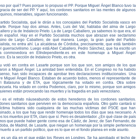
eso por qué? Pues porque lo propuso el PP. Porque Miguel Ángel Blanco tuvo la
gracia de ser del PP. Y aquí, los cordones sanitarios en las mentes de algunos
quinos, miserables, siguen funcionando.
artido Socialista, qué le dirán a los concejales del Partido Socialista vasco en
arte. Porque hay dos almas. Antes, Luis del Val, hablaba del alma de Largo
llero y la de Indalecio Prieto. La de Largo Caballero, ya sabemos lo que era, el
in español. Hay en el Partido Socialista muchos que abrazan ese sectarismo
sino de Largo Caballero, de qué manera. Luego, la gran parte del Partido
ialista, no entra ahí. La alcaldesa de Córdoba, precisamente, que está también
l guerracivilismo. Luego está Abel Caballero, Pedro Sánchez, que ha escrito un
ta conmovedora en ElIndependiente.es en este homenaje a Miguel Ángel
co. Es la sección de Indalecio Prieto, es otra.
du votó en contra en Lasarte porque son los que son, son amigos de los que
aron a Miguel Ángel. La amistad bien entendida. En el Congreso no ha habido
senso, han sido incapaces de aprobar tres declaraciones institucionales. Una
re Miguel Ángel Blanco. Estaban de acuerdo todos, menos el representante de
ri Batasuna y de ETA, que lógicamente ha votado en contra. Otra sobre
ezuela. Ha votado en contra Podemos, claro, por lo mismo, porque son amigos
quienes están provocando las muertes y la tragedia en país venezolano.
e es el retrato náuseabundo de estos herederos de los cordones sanitarios.
dones sanitarios que perviven en la democracia española. Otro gallo cantará si
víctima hubiera sido cualquiera de las muchas víctimas del PSOE que han
sinado, a los que hay que rendir homenaje todos los días que sea necesario. A
s los muertos por ETA, claro que sí. Pero es desalentador. ¿En qué clase de país
imos que puede haber gente como esa de Cádiz, de Jerez, de San Fernando, de
doba, de Madrid, de Lasarte, que niegan un homenaje por la simple pertenencia
muerto a un partido político, que es lo que en el fondo planea en este asunto.
 es un día en el que están los Reyes en Londres. Se ha aprobado el techo de