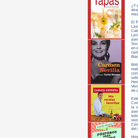
¿Y 
des
mez
El P
Las
Caba
Len
ase
Soc
en e
car
Blan
Bil
mat
con
sob
Her
Ven
de 
Est
Cor
la 
ase
todo
viv
Cór
del 
Hoy