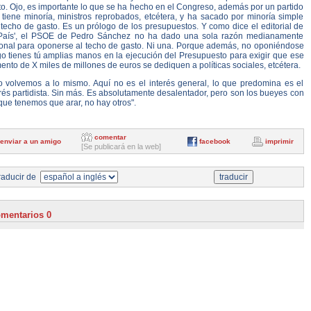
o. Ojo, es importante lo que se ha hecho en el Congreso, además por un partido
 tiene minoría, ministros reprobados, etcétera, y ha sacado por minoría simple
techo de gasto. Es un prólogo de los presupuestos. Y como dice el editorial de
 País', el PSOE de Pedro Sánchez no ha dado una sola razón medianamente
ional para oponerse al techo de gasto. Ni una. Porque además, no oponiéndose
go tienes tú amplias manos en la ejecución del Presupuesto para exigir que ese
nto de X miles de millones de euros se dediquen a políticas sociales, etcétera.
o volvemos a lo mismo. Aquí no es el interés general, lo que predomina es el
rés partidista. Sin más. Es absolutamente desalentador, pero son los bueyes con
que tenemos que arar, no hay otros".
comentar
enviar a un amigo
facebook
imprimir
[Se publicará en la web]
aducir de
mentarios 0