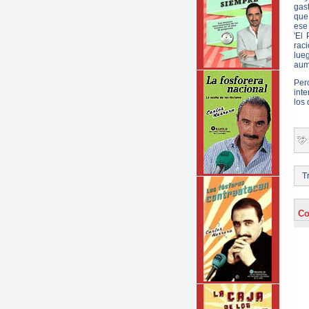
gast
que
ese 
'El
rac
lue
aume
Per
inte
los 
Tr
Co