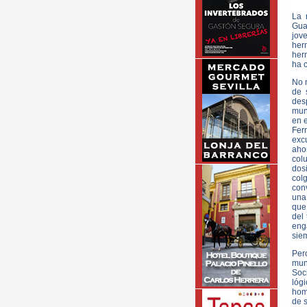
La 
Guar
jov
her
herm
ha c
No 
de 
des
muni
en 
Fer
exc
aho
col
dos
col
con
una
que 
del 
eng
siem
Per
mun
Soc
lóg
hom
de s