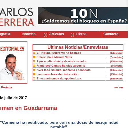
grafía
Noticias
Artículos
Libros
Contacto
Últimas Noticias/Entrevistas
El Tribunal Supremo ha hablado
[Editoriales]
Entrevista a Manuel Valls.
[Entrevistas]
Ayer un día triste y descorazonador
[Editoriales]
Francisco Camps ha sido absuelto
[Entrevistas]
Ayer tocó ridículo, mañama escándalo
[Editoriales]
Las maniobras de distracción
[Editoriales]
El «sanchismo» de «podemiza»
[Editoriales]
a Portada
volver
de julio de 2017
imen en Guadarrama
"Carmena ha rectificado, pero con una dosis de mezquindad
notable"