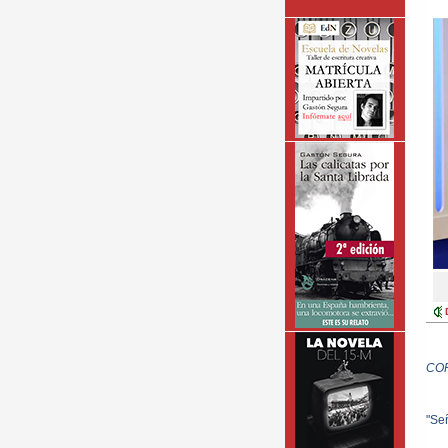
CO
"Señ