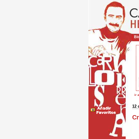
Bio
ir 
12 
Cr