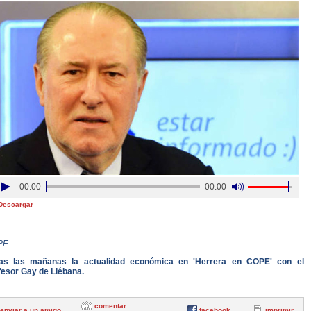
00:00
00:00
Descargar
PE
as las mañanas la actualidad económica en 'Herrera en COPE' con el
fesor Gay de Liébana.
comentar
enviar a un amigo
facebook
imprimir