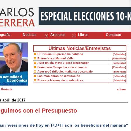
grafía
Noticias
Artículos
Libros
Contacto
Últimas Noticias/Entrevistas
El Tribunal Supremo ha hablado
[Editoriales]
Entrevista a Manuel Valls.
[Entrevistas]
Ayer un día triste y descorazonador
[Editoriales]
Francisco Camps ha sido absuelto
[Entrevistas]
Ayer tocó ridículo, mañama escándalo
[Editoriales]
Las maniobras de distracción
[Editoriales]
El «sanchismo» de «podemiza»
[Editoriales]
a Portada
volver
e abril de 2017
guimos con el Presupuesto
s inversiones de hoy en I+D+IT son los beneficios del mañana"