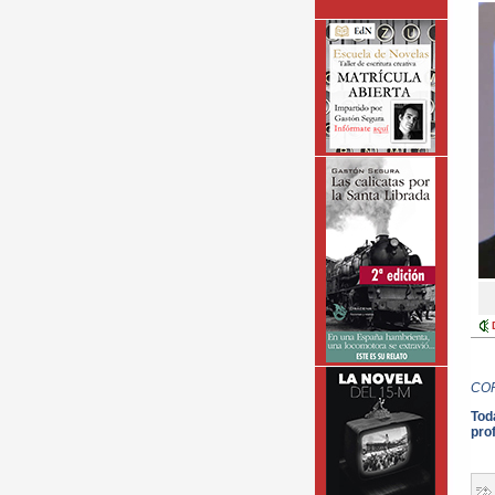
CO
Tod
pro