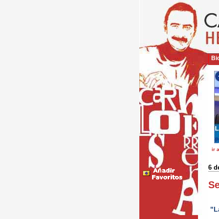
Bio
ir 
6 d
Se
"La