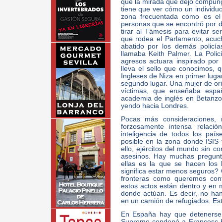
que la mirada que dejó compung
tiene que ver cómo un individu
zona frecuentada como es el 
personas que se encontró por d
tirar al Támesis para evitar ser
que rodea el Parlamento, acuchi
abatido por los demás policía
llamaba Keith Palmer. La Polic
agresos actuara inspirado por e
lleva el sello que conocimos, 
Ingleses de Niza en primer luga
segundo lugar. Una mujer de ori
víctimas, que enseñaba españ
academia de inglés en Betanzo
yendo hacia Londres.
Pocas más consideraciones, m
forzosamente intensa relació
inteligencia de todos los paí
posible en la zona donde ISIS
ello, ejércitos del mundo sin c
asesinos. Hay muchas pregun
ellas es la que se hacen los 
significa estar menos seguros? 
fronteras como queremos cont
estos actos están dentro y en
donde actúan. Es decir, no ha
en un camión de refugiados. Es
En España hay que detenerse 
Supremo condenó a Francesc H