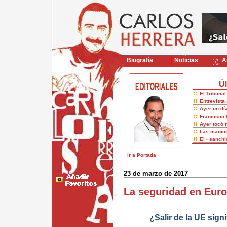
Biografía
Noticias
Ar
Úl
El Tribuna
Entrevista 
Ayer un dí
Francisco 
Ayer tocó 
Las maniob
El «sanch
ir a Portada
23 de marzo de 2017
La seguridad en Eur
¿Salir de la UE sig