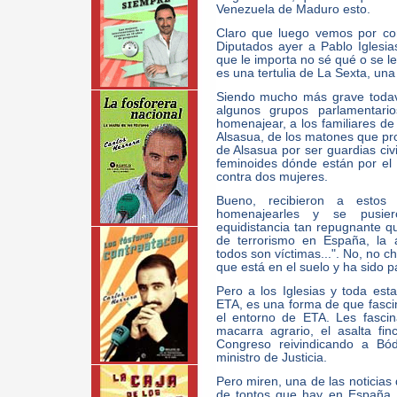
Venezuela de Maduro esto.
Claro que luego vemos por co
Diputados ayer a Pablo Iglesi
que le importa no sé qué o se l
es una tertulia de La Sexta, una
Siendo mucho más grave todaví
algunos grupos parlamentari
homenajear, a los familiares de 
Alsasua, de los matones que prop
de Alsasua por ser guardias civi
feminoides dónde están por el h
contra dos mujeres.
Bueno, recibieron a estos
homenajearles y se pusiero
equidistancia tan repugnante 
de terrorismo en España, la 
todos son víctimas...". No, no c
que está en el suelo y ha sido p
Pero a los Iglesias y toda est
ETA, es una forma de que fasci
el entorno de ETA. Les fasci
macarra agrario, el asalta fi
Congreso reivindicando a Bód
ministro de Justicia.
Pero miren, una de las noticias
de tontos que hay en España, 