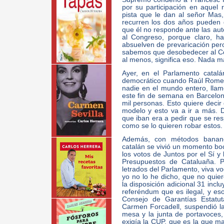
por su participación en aquel
pista que le dan al señor Mas
recurren los dos años pueden q
que él no responde ante las au
al Congreso, porque claro, ha
absuelven de prevaricación per
sabemos que desobedecer al Cons
al menos, significa eso. Nada m
Ayer, en el Parlamento catal
democrático cuando Raúl Romeva
nadie en el mundo entero, llam
este fin de semana en Barcelon
mil personas. Esto quiere decir
modelo y esto va a ir a más. D
que iban era a pedir que se resp
como se lo quieren robar estos.
Además, con métodos banane
catalán se vivió un momento bo
los votos de Juntos por el Sí y
Presupuestos de Cataluaña. P
letrados del Parlamento, viva v
yo no lo he dicho, que no quiero
la disposición adicional 31 incl
referéndum que es ilegal, y eso
Consejo de Garantías Estatut
Carmen Forcadell, suspendió la
mesa y la junta de portavoces, 
exigía la CUP, que es la que m