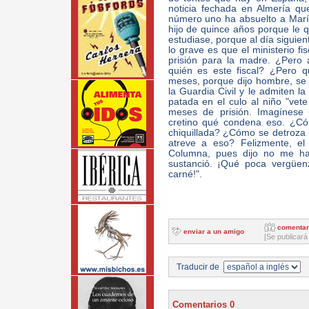
noticia fechada en Almería qu
número uno ha absuelto a Marí
hijo de quince años porque le q
estudiase, porque al día siguie
lo grave es que el ministerio 
prisión para la madre. ¿Pero
quién es este fiscal? ¿Pero q
meses, porque dijo hombre, se p
la Guardia Civil y le admiten 
patada en el culo al niño "vete
meses de prisión. Imagínese 
cretino qué condena eso. ¿Có
chiquillada? ¿Cómo se detroza 
atreve a eso? Felizmente, el
Columna, pues dijo no me hag
sustanció. ¡Qué poca vergüen
carné!".
comentar
enviar a un amigo
[Se publicará
Traducir de
Comentarios 0