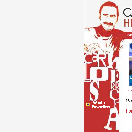
Bio
ir 
26 
La