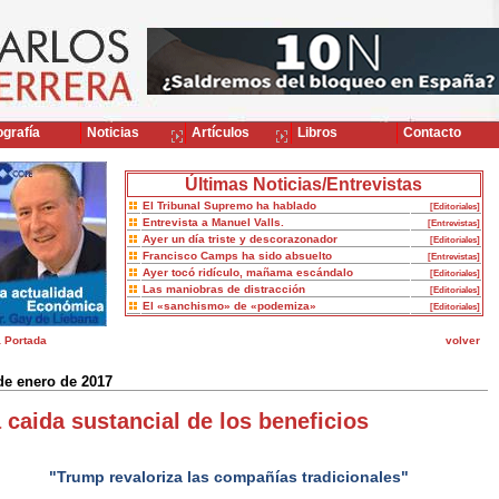
grafía
Noticias
Artículos
Libros
Contacto
Últimas Noticias/Entrevistas
El Tribunal Supremo ha hablado
[Editoriales]
Entrevista a Manuel Valls.
[Entrevistas]
Ayer un día triste y descorazonador
[Editoriales]
Francisco Camps ha sido absuelto
[Entrevistas]
Ayer tocó ridículo, mañama escándalo
[Editoriales]
Las maniobras de distracción
[Editoriales]
El «sanchismo» de «podemiza»
[Editoriales]
a Portada
volver
de enero de 2017
 caida sustancial de los beneficios
"Trump revaloriza las compañías tradicionales"