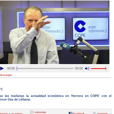
00:00
00:00
Descargar
PE
as las mañanas la actualidad económica en 'Herrera en COPE' con el
fesor Gay de Liébana.
comentar
enviar a un amigo
facebook
imprimir