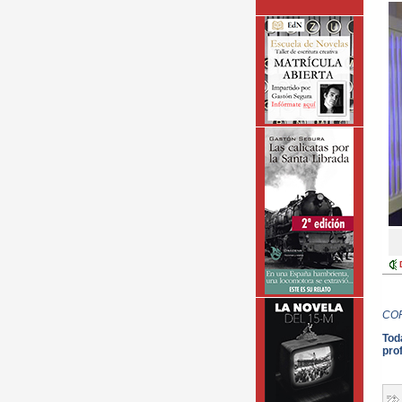
CO
Tod
pro