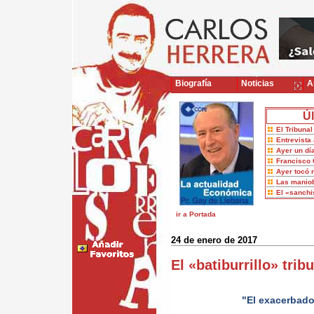
Biografía
Noticias
Ar
Úl
El Tribuna
Entrevista 
Ayer un dí
Francisco 
Ayer tocó 
Las maniob
El «sanch
ir a Portada
24 de enero de 2017
El «batiburrillo» tri
"El exacerbado 