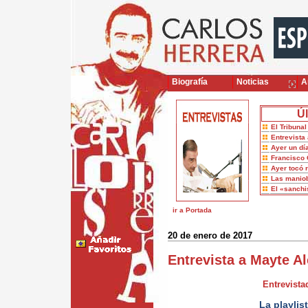
Biografía
Noticias
Ar
Úl
El Tribuna
Entrevista 
Ayer un dí
Francisco 
Ayer tocó 
Las maniob
El «sanch
ir a Portada
20 de enero de 2017
Entrevista a Mayte Al
Entrevista
La playlis