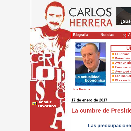
Biografía
Noticias
Ar
Úl
El Tribuna
Entrevista 
Ayer un dí
Francisco 
Ayer tocó 
Las maniob
El «sanch
ir a Portada
17 de enero de 2017
La cumbre de Presid
Las preocupaciones