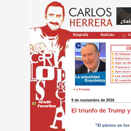
Biografía
Noticias
Ar
Úl
El Tribuna
Entrevista 
Ayer un dí
Francisco 
Ayer tocó 
Las maniob
El «sanch
ir a Portada
9 de noviembre de 2016
El triunfo de Trump 
"El pánico en lo