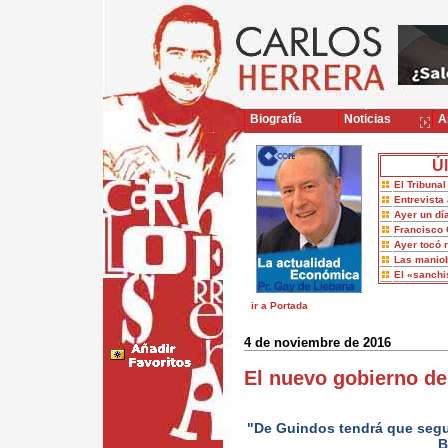
Biografía
Noticias
Ar
Úl
El Tribuna
Entrevista 
Ayer un dí
Francisco 
Ayer tocó 
Las maniob
El «sanch
ir a Portada
4 de noviembre de 2016
El nuevo gobierno de
"De Guindos tendrá que segu
B