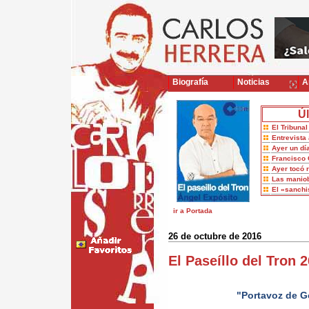
Biografía
Noticias
Ar
Úl
El Tribuna
Entrevista 
Ayer un dí
Francisco 
Ayer tocó 
Las maniob
El «sanch
ir a Portada
26 de octubre de 2016
El Paseíllo del Tron 
"Portavoz de G