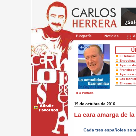
Biografía
Noticias
Ar
Úl
El Tribuna
Entrevista 
Ayer un dí
Francisco 
Ayer tocó 
Las maniob
El «sanch
ir a Portada
19 de octubre de 2016
La cara amarga de la 
Cada tres españoles sob