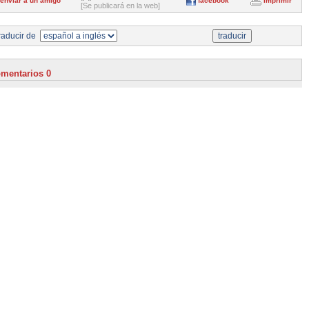
enviar a un amigo
facebook
imprimir
[Se publicará en la web]
aducir de
mentarios 0