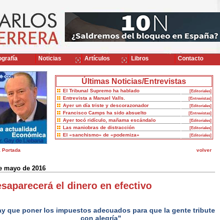
grafía
Noticias
Artículos
Libros
Contacto
Últimas Noticias/Entrevistas
El Tribunal Supremo ha hablado
[Editoriales]
Entrevista a Manuel Valls.
[Entrevistas]
Ayer un día triste y descorazonador
[Editoriales]
Francisco Camps ha sido absuelto
[Entrevistas]
Ayer tocó ridículo, mañama escándalo
[Editoriales]
Las maniobras de distracción
[Editoriales]
El «sanchismo» de «podemiza»
[Editoriales]
a Portada
volver
e mayo de 2016
saparecerá el dinero en efectivo
y que poner los impuestos adecuados para que la gente tribute
con alegría"