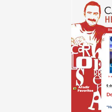
Bio
ir 
6 d
De
"Ha