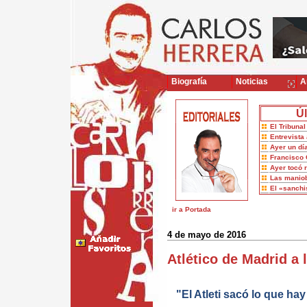
Biografía
Noticias
Ar
Úl
El Tribuna
Entrevista 
Ayer un dí
Francisco 
Ayer tocó 
Las maniob
El «sanch
ir a Portada
4 de mayo de 2016
Atlético de Madrid a
"El Atleti sacó lo que hay