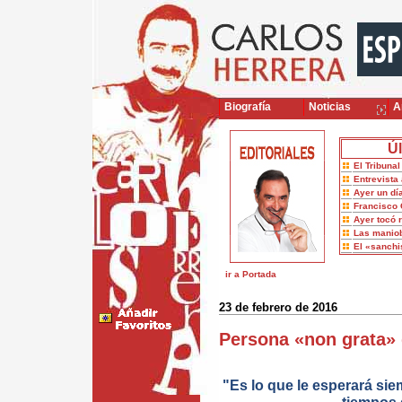
Biografía
Noticias
Ar
Úl
El Tribuna
Entrevista 
Ayer un dí
Francisco 
Ayer tocó 
Las maniob
El «sanch
ir a Portada
23 de febrero de 2016
Persona «non grata»
"Es lo que le esperará sie