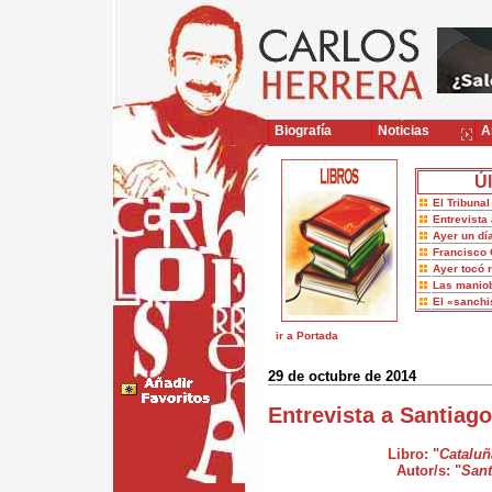
Biografía
Noticias
Ar
Úl
El Tribuna
Entrevista 
Ayer un dí
Francisco 
Ayer tocó 
Las maniob
El «sanch
ir a Portada
29 de octubre de 2014
Entrevista a Santiag
Libro: "
Cataluñ
Autor/s: "
San