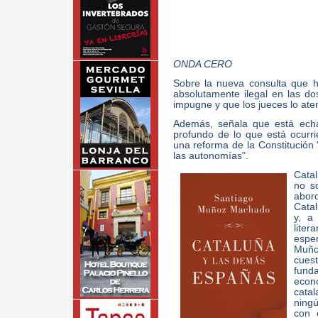
ONDA CERO
Sobre la nueva consulta que h
absolutamente ilegal en las do
impugne y que los jueces lo ate
Además, señala que está echa
profundo de lo que está ocurri
una reforma de la Constitución
las autonomías".
Cata
no s
abord
Cata
y, a
lite
esper
Muño
cues
fund
econ
catal
ningú
con 