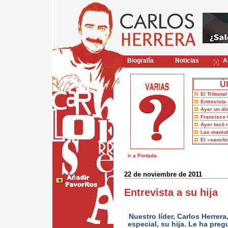
Biografía
Noticias
Ar
Úl
El Tribuna
Entrevista 
Ayer un dí
Francisco 
Ayer tocó 
Las maniob
El «sanch
ir a Portada
22 de noviembre de 2011
Entrevista a su hija
Nuestro líder, Carlos Herrer
especial, su hija. Le ha pr