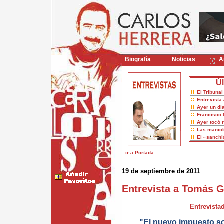
Biografía
Noticias
Ar
Úl
El Tribuna
Entrevista 
Ayer un dí
Francisco 
Ayer tocó 
Las maniob
El «sanch
ir a Portada
19 de septiembre de 2011
Entrevista a Tomás 
Entrevistad
"El nuevo impuesto sob