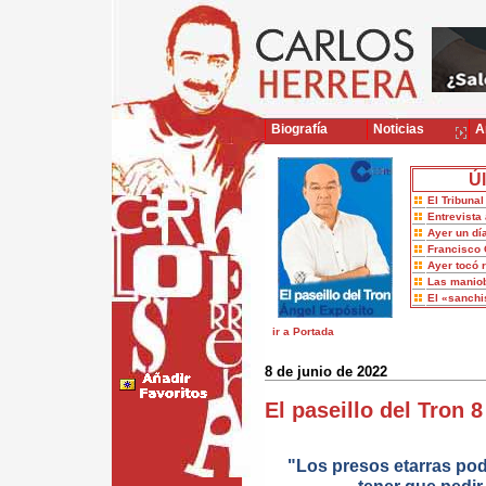
Biografía
Noticias
Ar
Úl
El Tribuna
Entrevista 
Ayer un dí
Francisco 
Ayer tocó 
Las maniob
El «sanch
ir a Portada
8 de junio de 2022
El paseillo del Tron 
"Los presos etarras pod