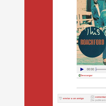
00:00
Descargar
comentar
enviar a un amigo
[Se publicará