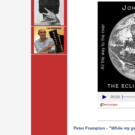
00:00
Descargar
Peter Frampton - "
While my gu