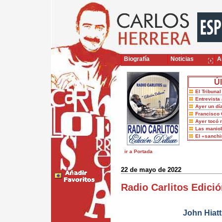
Biografía
Noticias
Ar
Úl
El Tribuna
Entrevista 
Ayer un dí
Francisco 
Ayer tocó 
Las maniob
El «sanch
ir a Portada
22 de mayo de 2022
Radio Carlitos Edició
John Hiat