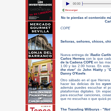
00:00
Descargar
No te pierdas el contenido m
Car
COPE
Señoras, señores, chicos, chic
Nueva entrega de '
Radio Carli
Carlos Herrera
con la que cada
de la Cadena COPE
en las mad
1.00 y las 2.00 horas. En esta
the river
" de
John Hiatty
y "
G
Danny O'Keefe
.
Otro sábado en el que Herrera 
hacer las delicias de los
oyen
además puedes escuchar el po
plataformas digitales. Un esp
para escuchar canciones, cosas
que no escuchas o que quizá p
The Traveling Wilburys - "
Not