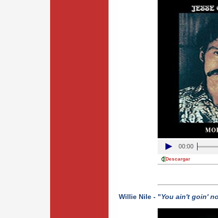
00:00
Descargar
Willie Nile - "
You ain't goin' 