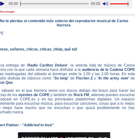
00:00
00:00
Descargar
No te pierdas el contenido más selecto del reproductor musical de Carlos
Herrera
PE
ras, señores, chicos, chicas. ¡Hola, qué tal!
va entrega de '
Radio Carlitos Deluxe
', la selecta lista de música de Carlos
rera con la que cada semana hace disfrutar a la
audiencia de la Cadena COPE
las madrugadas del sábado al domingo entre la 1.00 y las 2.00 horas. En esta
sión disfruta de clásicos como "
So long
" de
Fischer-Z
y "
In the army now
" de
tus Quo
.
o sábado en el que Herrera viene con discos debajo del brazo para hacer las
cias de los
oyentes de COPE
y también de
Rock FM
, además puedes escuchar
podcast en COPE.es y en las principales plataformas digitales. Un espacio
plemente para escuchar música, para escuchar canciones, cosas que a lo mejor,
o mejor hace mucho que no escuchas o que quizá posiblemente no has
uchado nunca.
ert Palmer - "
Addicted to love
"