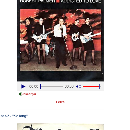
00:00
00:00
Descargar
Letra
her-Z - "So long"