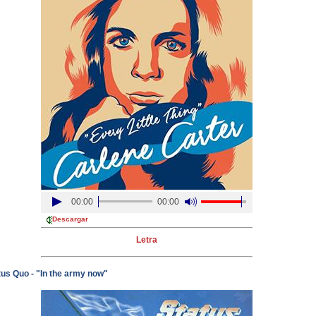
00:00
00:00
Descargar
Letra
tus Quo - "In the army now"