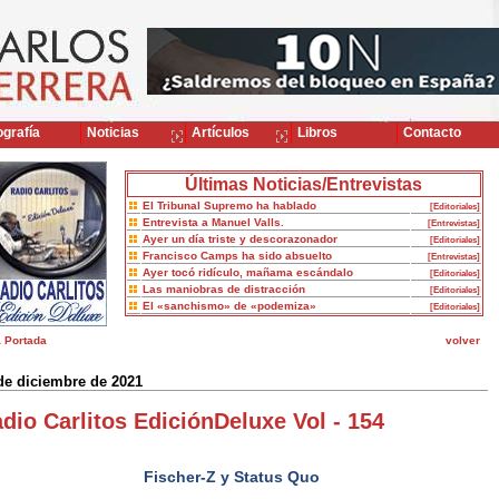
grafía
Noticias
Artículos
Libros
Contacto
Últimas Noticias/Entrevistas
El Tribunal Supremo ha hablado
[Editoriales]
Entrevista a Manuel Valls.
[Entrevistas]
Ayer un día triste y descorazonador
[Editoriales]
Francisco Camps ha sido absuelto
[Entrevistas]
Ayer tocó ridículo, mañama escándalo
[Editoriales]
Las maniobras de distracción
[Editoriales]
El «sanchismo» de «podemiza»
[Editoriales]
a Portada
volver
de diciembre de 2021
dio Carlitos EdiciónDeluxe Vol - 154
Fischer-Z y Status Quo