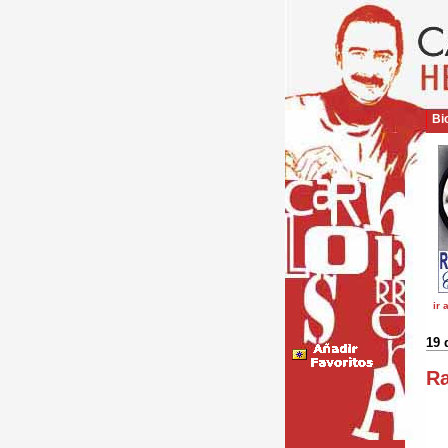
Bio
ir 
19 
Ra