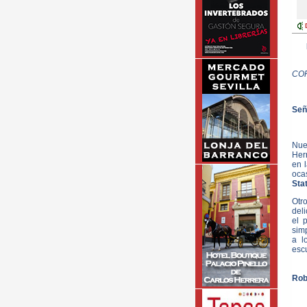
CO
Seño
Nue
Her
en 
oca
Sta
Otr
deli
el 
sim
a l
esc
Rob