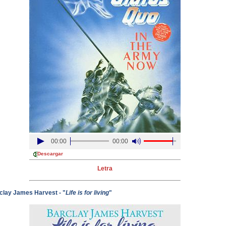
00:00
00:00
Descargar
Letra
clay James Harvest - "
Life is for living
"