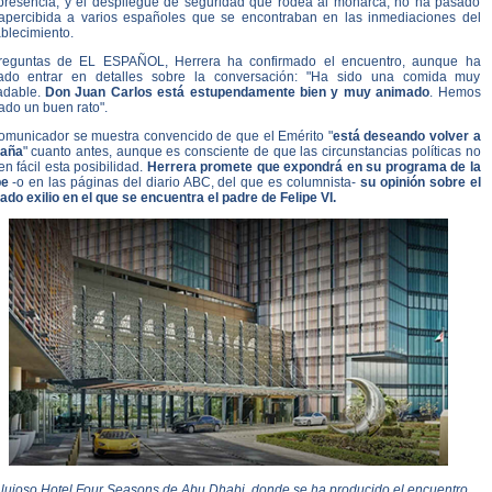
presencia, y el despliegue de seguridad que rodea al monarca, no ha pasado
apercibida a varios españoles que se encontraban en las inmediaciones del
blecimiento.
reguntas de EL ESPAÑOL, Herrera ha confirmado el encuentro, aunque ha
tado entrar en detalles sobre la conversación: "Ha sido una comida muy
adable.
Don Juan Carlos está estupendamente bien y muy animado
. Hemos
ado un buen rato".
comunicador se muestra convencido de que el Emérito "
está deseando volver a
aña
" cuanto antes, aunque es consciente de que las circunstancias políticas no
n fácil esta posibilidad.
Herrera promete que expondrá en su programa de la
e
-o en las páginas del diario ABC, del que es columnista-
su opinión sobre el
ado exilio en el que se encuentra el padre de Felipe VI.
 lujoso Hotel Four Seasons de Abu Dhabi, donde se ha producido el encuentro.