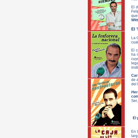
El d
Fel
que
Wit
El 
La 
cual
El 
ha 
cuy
leg
inst
Car
de 
del
Her
com
Ser
El
En 
lar