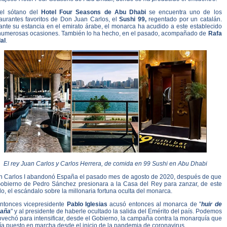
el sótano del
Hotel Four Seasons de Abu Dhabi
se encuentra uno de los
taurantes favoritos de Don Juan Carlos, el
Sushi 99,
regentado por un catalán.
ante su estancia en el emirato árabe, el monarca ha acudido a este establecido
numerosas ocasiones. También lo ha hecho, en el pasado, acompañado de
Rafa
al
.
El rey Juan Carlos y Carlos Herrera, de comida en 99 Sushi en Abu Dhabi
n Carlos I abandonó España el pasado mes de agosto de 2020, después de que
Gobierno de Pedro Sánchez presionara a la Casa del Rey para zanzar, de este
, el escándalo sobre la millonaria fortuna oculta del monarca.
entonces vicepresidente
Pablo Iglesias
acusó entonces al monarca de "
huir de
aña
" y al presidente de haberle ocultado la salida del Emérito del país. Podemos
vechó para intensificar, desde el Gobierno, la campaña contra la monarquía que
ía puesto en marcha desde el inicio de la pandemia de coronavirus.