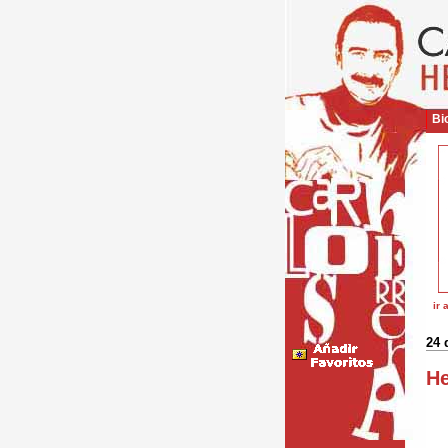
Bio
ir 
24 
He