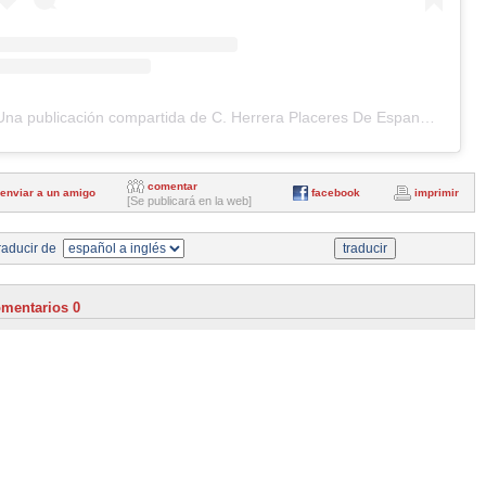
Una publicación compartida de C. Herrera Placeres De Espan~a (@carlosherrera2017)
comentar
enviar a un amigo
facebook
imprimir
[Se publicará en la web]
aducir de
mentarios 0