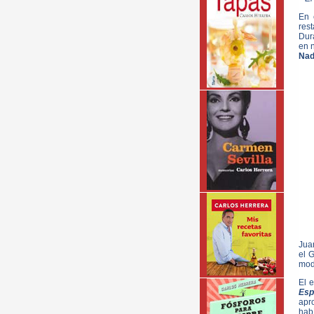
En 
res
Dur
en 
Nad
Jua
el 
modo
El 
Esp
apro
hab