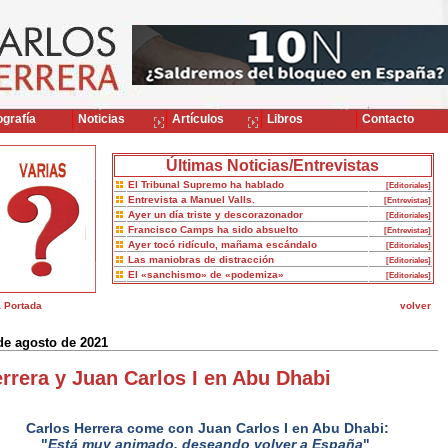
grafía
Noticias
Artículos
Libros
Contacto
Últimas Noticias/Entrevistas
El Tribunal Supremo ha hablado
[Editoriales]
Entrevista a Manuel Valls.
[Entrevistas]
Ayer un día triste y descorazonador
[Editoriales]
Francisco Camps ha sido absuelto
[Entrevistas]
Ayer tocó ridículo, mañama escándalo
[Editoriales]
Las maniobras de distracción
[Editoriales]
El «sanchismo» de «podemiza»
[Editoriales]
a Portada
volver
de agosto de 2021
rrera y Juan Carlos I en Abu Dhabi
Carlos Herrera come con Juan Carlos I en Abu Dhabi:
"
Está muy animado, deseando volver a España
"