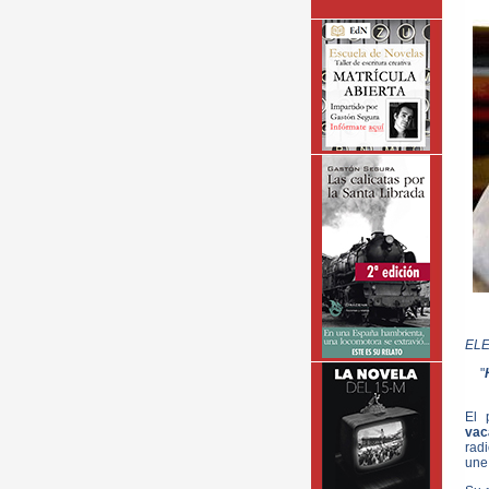
EL
"
El 
vac
rad
une