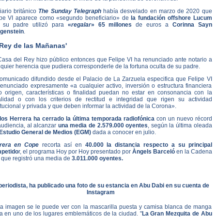
iario británico
The Sunday Telegraph
había desvelado en marzo de 2020 que
ipe VI aparece como «segundo beneficiario» de
la fundación offshore Lucum
 su padre utilizó para
«
regalar
» 65 millones
de euros a
Corinna Sayn
tgenstein
.
'Rey de las Mañanas'
Casa del Rey hizo público entonces que Felipe VI ha renunciado ante notario a
quier herencia que pudiera corresponderle de la fortuna oculta de su padre.
comunicado difundido desde el Palacio de La Zarzuela especifica que Felipe VI
renunciado expresamente «a cualquier activo, inversión o estructura financiera
o origen, características o finalidad puedan no estar en consonancia con la
alidad o con los criterios de rectitud e integridad que rigen su actividad
itucional y privada y que deben informar la actividad de la Corona».
los Herrera ha cerrado la última temporada radiofónica
con un nuevo récord
audiencia, al alcanzar
una media de 2.579.000 oyentes
, según la última oleada
Estudio General de Medios (EGM)
dada a conocer en julio.
rera en Cope
recorta así en
40.000 la distancia respecto a su principal
petido
r, el programa Hoy por Hoy presentado por
Àngels Barceló
en la Cadena
, que registró una media de
3.011.000 oyentes.
 periodista, ha publicado una foto de su estancia en Abu Dabi en su cuenta de
Instagram
la imagen se le puede ver con la mascarilla puesta y camisa blanca de manga
ga en uno de los lugares emblemáticos de la ciudad. "
La Gran Mezquita de Abu