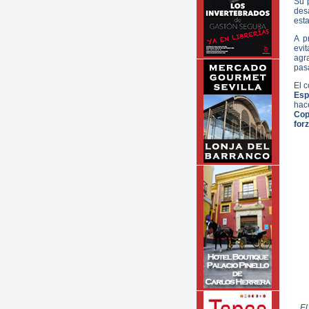
Su 
des
esta
A p
evi
agr
pas
El 
Esp
hace
Cop
forz
El