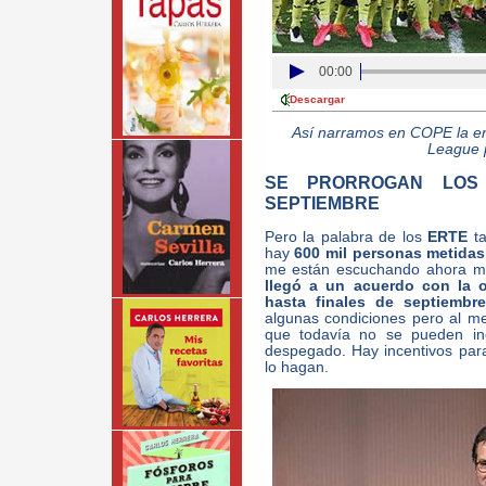
00:00
Descargar
Así narramos en COPE la ent
League p
SE PRORROGAN LOS
SEPTIEMBRE
Pero la palabra de los
ERTE
ta
hay
600 mil personas metida
me están escuchando ahora m
llegó a un acuerdo con la o
hasta finales de septiembr
algunas condiciones pero al m
que todavía no se pueden in
despegado. Hay incentivos par
lo hagan.