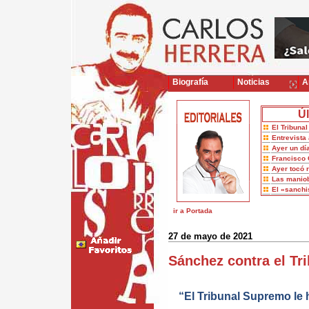
Biografía
Noticias
Ar
Úl
El Tribuna
Entrevista 
Ayer un dí
Francisco 
Ayer tocó 
Las maniob
El «sanch
ir a Portada
27 de mayo de 2021
Sánchez contra el Tr
“El Tribunal Supremo le 