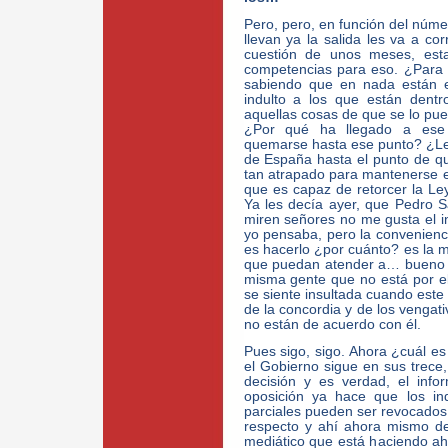
Pero, pero, en función del núm
llevan ya la salida les va a c
cuestión de unos meses, esta
competencias para eso. ¿Para
sabiendo que en nada están e
indulto a los que están dentr
aquellas cosas de que se lo pue
¿Por qué ha llegado a ese
quemarse hasta ese punto? ¿Le 
de España hasta el punto de q
tan atrapado para mantenerse en
que es capaz de retorcer la Ley
Ya les decía ayer, que Pedro S
miren señores no me gusta el in
yo pensaba, pero la convenienci
es hacerlo ¿por cuánto? es la 
que puedan atender a… bueno a
misma gente que no está por el
se siente insultada cuando este 
de la concordia y de los vengat
no están de acuerdo con él.
Pues sigo, sigo. Ahora ¿cuál es
el Gobierno sigue en sus trece
decisión y es verdad, el inf
oposición ya hace que los in
parciales pueden ser revocados 
respecto y ahí ahora mismo de
mediático que está haciendo ahí 