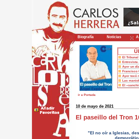
Biografía
Noticias
Ar
Úl
El Tribuna
Entrevista 
Ayer un dí
Francisco 
Ayer tocó 
Las maniob
El «sanch
ir a Portada
10 de mayo de 2021
El paseillo del Tron
"El no oír a Iglesias, de
democrátic