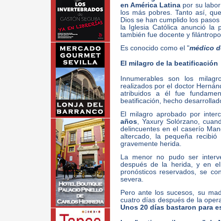
en América Latina
por su labor 
los más pobres. Tanto así, qu
Dios se han cumplido los pasos
la Iglesia Católica anunció la 
también fue docente y filántropo
Es conocido como el "
médico d
El milagro de la beatificación
Innumerables son los milagr
realizados por el doctor Hernán
atribuidos a él fue fundame
beatificación, hecho desarrolla
El milagro aprobado por inter
años
, Yaxury Solórzano, cuand
delincuentes en el caserío Man
altercado, la pequeña recibi
gravemente herida.
La menor no pudo ser interve
después de la herida, y en e
pronósticos reservados, se co
severa.
Pero ante los sucesos, su madr
cuatro días después de la opera
Unos 20 días bastaron para e