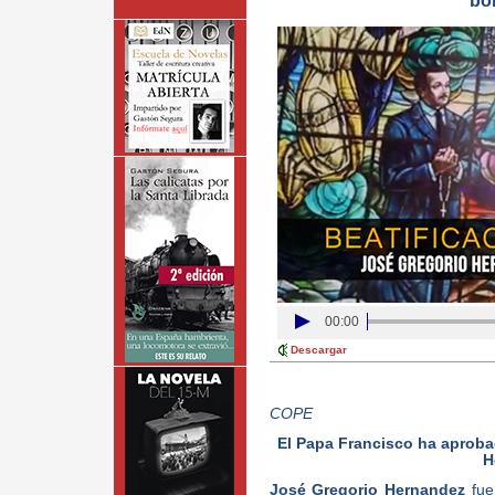
bo
00:00
Descargar
COPE
El Papa Francisco ha aproba
H
José Gregorio Hernandez
fue