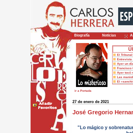
Biografía
Noticias
Ar
Úl
El Tribuna
Entrevista 
Ayer un dí
Francisco 
Ayer tocó 
Las maniob
El «sanch
ir a Portada
27 de enero de 2021
José Gregorio Herna
"Lo mágico y sobrenatu