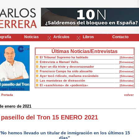
grafía
Noticias
Artículos
Libros
Contacto
Últimas Noticias/Entrevistas
El Tribunal Supremo ha hablado
[Editoriales]
Entrevista a Manuel Valls.
[Entrevistas]
Ayer un día triste y descorazonador
[Editoriales]
Francisco Camps ha sido absuelto
[Entrevistas]
Ayer tocó ridículo, mañama escándalo
[Editoriales]
Las maniobras de distracción
[Editoriales]
El «sanchismo» de «podemiza»
[Editoriales]
a Portada
volver
de enero de 2021
 paseillo del Tron 15 ENERO 2021
"No hemos llevado un titular de inmigración en los últimos 15
días"