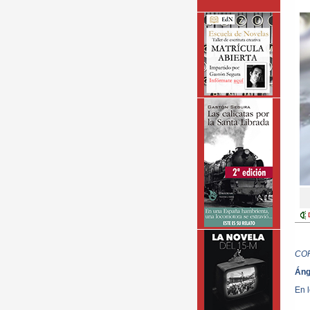
CO
Áng
En 