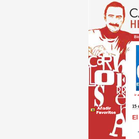
Bio
ir 
15 
El