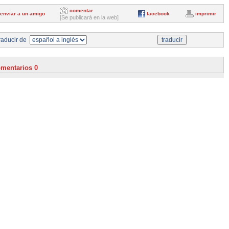
comentar
enviar a un amigo
facebook
imprimir
[Se publicará en la web]
aducir de
mentarios 0