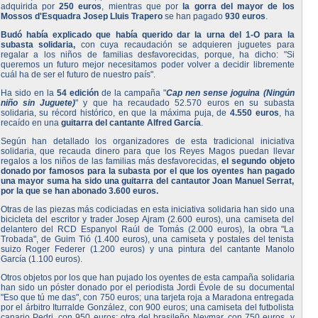
adquirida por
250 euros
, mientras que por
la gorra del mayor de los
Mossos d'Esquadra Josep Lluis Trapero
se han pagado
930 euros
.
Budó había explicado que había querido dar la urna del 1-O para la
subasta solidaria,
con cuya recaudación se adquieren juguetes para
regalar a los niños de familias desfavorecidas, porque, ha dicho: "Si
queremos un futuro mejor necesitamos poder volver a decidir libremente
cuál ha de ser el futuro de nuestro país".
Ha sido en la
54 edición
de la campaña "
Cap nen sense joguina (Ningún
niño sin Juguete)
" y que ha recaudado 52.570 euros en su subasta
solidaria, su récord histórico, en que la máxima puja, de
4.550 euros
, ha
recaído en una
guitarra del cantante Alfred García
.
Según han detallado los organizadores de esta tradicional iniciativa
solidaria, que recauda dinero para que los Reyes Magos puedan llevar
regalos a los niños de las familias más desfavorecidas,
el segundo objeto
donado por famosos para la subasta por el que los oyentes han pagado
una mayor suma ha sido una guitarra del cantautor Joan Manuel Serrat,
por la que se han abonado 3.600 euros.
Otras de las piezas más codiciadas en esta iniciativa solidaria han sido una
bicicleta del escritor y trader Josep Ajram (2.600 euros), una camiseta del
delantero del RCD Espanyol Raúl de Tomás (2.000 euros), la obra "La
Trobada", de Guim Tió (1.400 euros), una camiseta y postales del tenista
suizo Roger Federer (1.200 euros) y una pintura del cantante Manolo
García (1.100 euros).
Otros objetos por los que han pujado los oyentes de esta campaña solidaria
han sido un póster donado por el periodista Jordi Évole de su documental
"Eso que tú me das", con 750 euros; una tarjeta roja a Maradona entregada
por el árbitro Iturralde González, con 900 euros; una camiseta del futbolista
canario Pedri, con 950 euros; otra del brasileño Neymar, con 750 euros, y