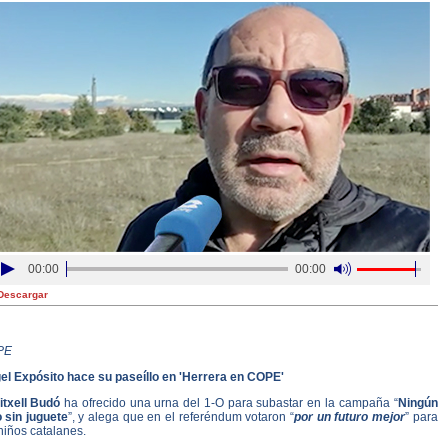
00:00
00:00
Descargar
PE
el Expósito hace su paseíllo en 'Herrera en COPE'
itxell Budó
ha ofrecido una urna del 1-O para subastar en la campaña “
Ningún
o sin juguete
”, y alega que en el referéndum votaron “
por un futuro mejor
” para
niños catalanes.