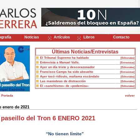
grafía
Noticias
Artículos
Libros
Contacto
Últimas Noticias/Entrevistas
El Tribunal Supremo ha hablado
[Editoriales]
Entrevista a Manuel Valls.
[Entrevistas]
Ayer un día triste y descorazonador
[Editoriales]
Francisco Camps ha sido absuelto
[Entrevistas]
Ayer tocó ridículo, mañama escándalo
[Editoriales]
Las maniobras de distracción
[Editoriales]
El «sanchismo» de «podemiza»
[Editoriales]
a Portada
volver
e enero de 2021
 paseillo del Tron 6 ENERO 2021
“No tienen límite”