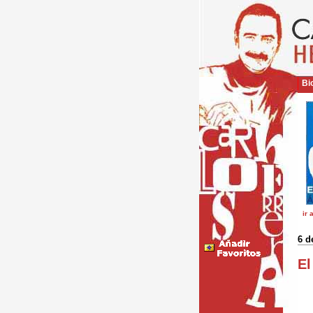
Bio
ir 
6 d
El