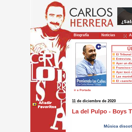
Biografía
Noticias
Ar
Úl
El Tribuna
Entrevista 
Ayer un dí
Francisco 
Ayer tocó 
Las maniob
El «sanch
ir a Portada
11 de diciembre de 2020
La del Pulpo - Boys
Música discot