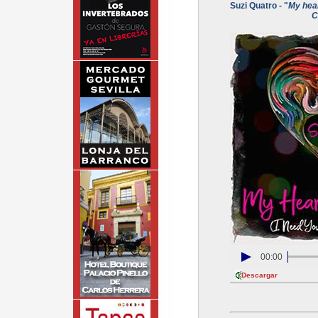
Suzi Quatro - "
My hear
C
00:00
Descargar