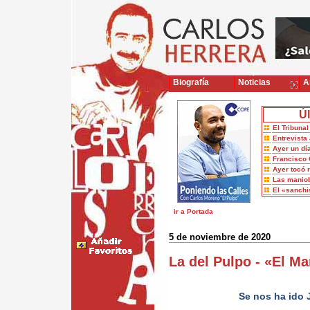
Biografía
Noticias
Ar
Úl
El Tribuna
Entrevista 
Ayer un dí
Francisco 
Ayer tocó 
Las maniob
El «sanch
ir a Portada
5 de noviembre de 2020
La del Pulpo - «El Ma
Se nos ha ido 