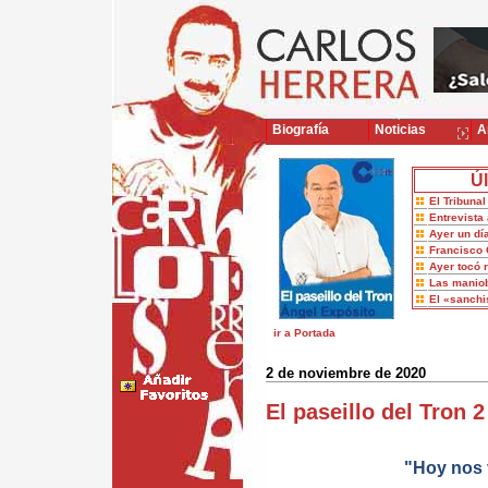
Biografía
Noticias
Ar
Úl
El Tribuna
Entrevista 
Ayer un dí
Francisco 
Ayer tocó 
Las maniob
El «sanch
ir a Portada
2 de noviembre de 2020
El paseillo del Tron
"Hoy nos 