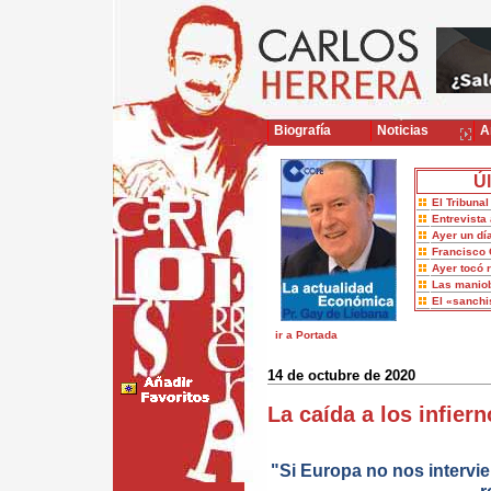
Biografía
Noticias
Ar
Úl
El Tribuna
Entrevista 
Ayer un dí
Francisco 
Ayer tocó 
Las maniob
El «sanch
ir a Portada
14 de octubre de 2020
La caída a los infiern
"Si Europa no nos intervie