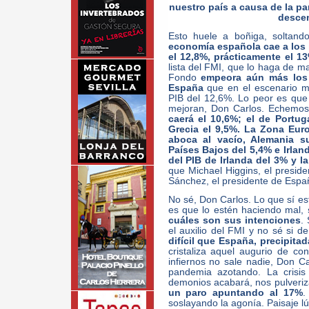
nuestro país a causa de la pa
desce
Esto huele a boñiga, soltand
economía española cae a los 
el 12,8%, prácticamente el 13
lista del FMI, que lo haga de ma
Fondo
empeora aún más los 
España
que en el escenario m
PIB del 12,6%. Lo peor es que 
mejoran, Don Carlos. Echemos 
caerá el 10,6%; el de Portug
Grecia el 9,5%. La Zona Euro
aboca al vacío, Alemania s
Países Bajos del 5,4% e Irland
del PIB de Irlanda del 3% y l
que Michael Higgins, el preside
Sánchez, el presidente de Españ
No sé, Don Carlos. Lo que sí e
es que lo estén haciendo mal,
cuáles son sus intenciones
.
el auxilio del FMI y no sé si d
difícil que España, precipitad
cristaliza aquel augurio de co
infiernos no sale nadie, Don Car
pandemia azotando. La crisi
demonios acabará, nos pulveriza
un paro apuntando al 17%
.
soslayando la agonía. Paisaje l