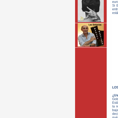
euro
Si 
ent
está
LOS
¿Us
Gob
Est
la 
baja
dec
qué 