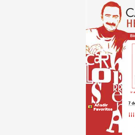
Bio
ir 
7 d
¡¡