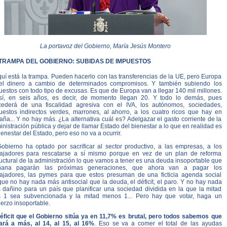
La portavoz del Gobierno, María Jesús Montero
TRAMPA DEL GOBIERNO: SUBIDAS DE IMPUESTOS
uí está la trampa. Pueden hacerlo con las transferencias de la UE, pero Europa
el dinero a cambio de determinados compromisos. Y también subiendo los
estos con todo tipo de excusas. Es que de Europa van a llegar 140 mil millones.
 sí, en seis años, es decir, de momento llegan 20. Y todo lo demás, pues
cederá de una fiscalidad agresiva con el IVA, los autónomos, sociedades,
uestos indirectos verdes, marrones, al ahorro, a los cuatro ricos que hay en
ña... Y no hay más. ¿La alternativa cuál es? Adelgazar el gasto corriente de la
nistración pública y dejar de llamar Estado del bienestar a lo que en realidad es
ienestar del Estado, pero eso no va a ocurrir.
Gobierno ha optado por sacrificar al sector productivo, a las empresas, a los
bajadores para rescatarse a sí mismo porque en vez de un plan de reforma
uctural de la administración lo que vamos a tener es una deuda insoportable que
ana pagarán las próximas generaciones, que ahora van a pagar los
bajadores, las pymes para que estos presuman de una ficticia agenda social
ue no hay nada más antisocial que la deuda, el déficit, el paro. Y no hay nada
 dañino para un país que planificar una sociedad dividida en la que la mitad
 1 sea subvencionada y la mitad menos 1... Pero hay que votar, haga un
erzo insoportable.
déficit que el Gobierno sitúa ya en 11,7% es brutal, pero todos sabemos que
vará a más, al 14, al 15, al 16%
. Eso se va a comer el total de las ayudas