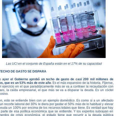
Las UCI en el conjunto de España están en el 17% de su capacidad
TECHO DE GASTO SE DISPARA
ro
ayer el Gobierno aprobó un techo de gasto de casi 200 mil millones de
os, que es un 53% más de este año
. Es el más expansivo de la historia. Fíjense,
el ejercicio en el que paradójicamente más se va a contraer la recaudación con
paro, la caída empresarial, el que más se va a disparar la deuda. Es un cóctel
osivo.
en, esto se entiende bien con un ejemplo doméstico. Es como si a un afectado
un recorte laboral del 30% le diera por gastar el 50% más de lo habitual y elevar
deuda un 100% por encima de los recursos totales que tiene. Es verdad que hay
 parte de esa política económica que se entiende. Y los expertos subrayan en
entos de crisis económica, el estado tiene que recurrir a la deuda pública