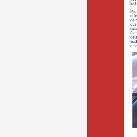
luch
Mie
difí
de c
que 
sac
Fle
det
fie
eran