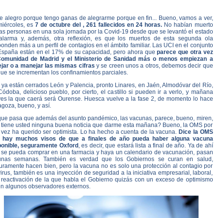
e alegro porque tengo ganas de alegrarme porque en fin... Bueno, vamos a ver,
miércoles, es
7 de octubre del , 261 fallecidos en 24 horas.
No habían muerto
as personas en una sola jornada por la Covid-19 desde que se levantó el estado
alarma y, además, otra reflexión, es que los muertos de esta segunda ola
onden más a un perfil de contagios en el ámbito familiar. Las UCI en el conjunto
España están en el 17% de su capacidad, pero ahora que
parece que otra vez
Comunidad de Madrid y el Ministerio de Sanidad más o menos empiezan a
ejar o a manejar las mismas cifras
y se creen unos a otros, debemos decir que
ue se incrementan los confinamientos parciales.
ya están cerrados León y Palencia, pronto Linares, en Jaén, Almodóvar del Río,
ódoba, delicioso pueblo, por cierto, el castillo si pueden ir a verlo, y mañana
ves la que caerá será Ourense. Huesca vuelve a la fase 2, de momento lo hace
goza, bueno, y así.
que pasa que además del asunto pandémico, las vacunas, parece, bueno, miren,
 tiene usted ninguna buena noticia que darme esta mañana? Bueno, la OMS por
 vez ha querido ser optimista. Lo ha hecho a cuenta de la vacuna.
Dice la OMS
 hay muchos visos de que a finales de año pueda haber alguna vacuna
ponible, seguramente Oxford
, es decir, que estará lista a final de año. Ya de ahí
 se pueda comprar en una farmacia y haya un calendario de vacunación, pasan
unas semanas. También es verdad que los Gobiernos se curan en salud,
uramente hacen bien, pero la vacuna no es solo una protección al contagio por
irus, también es una inyección de seguridad a la iniciativa empresarial, laboral,
 reactivación de la que habla el Gobierno quizás con un exceso de optimismo
en algunos observadores externos.