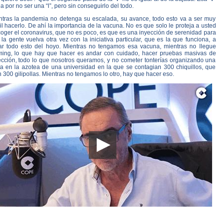
a por no ser una “l”, pero sin conseguirlo del todo.
ntras la pandemia no detenga su escalada, su avance, todo esto va a ser muy
cil hacerlo. De ahí la importancia de la vacuna. No es que solo le proteja a usted
oger el coronavirus, que no es poco, es que es una inyección de serenidad para
la gente vuelva otra vez con la iniciativa particular, que es la que funciona, a
ar todo esto del hoyo. Mientras no tengamos esa vacuna, mientras no llegue
ming, lo que hay que hacer es andar con cuidado, hacer pruebas masivas de
ección, todo lo que nosotros queramos, y no cometer tonterías organizando una
sta en la azotea de una universidad en la que se contagian 300 chiquillos, que
 300 gilipollas. Mientras no tengamos lo otro, hay que hacer eso.