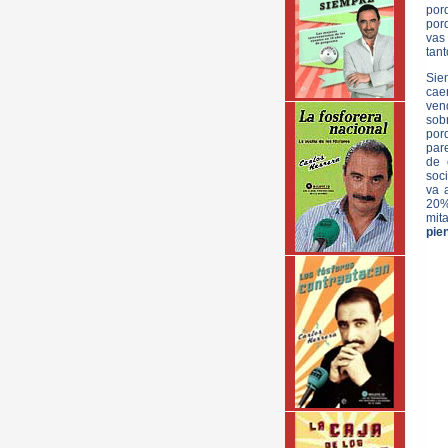
por
por
vas 
tan
Siem
caen
ven
sob
por
par
de 
soci
va 
20%
mit
pie