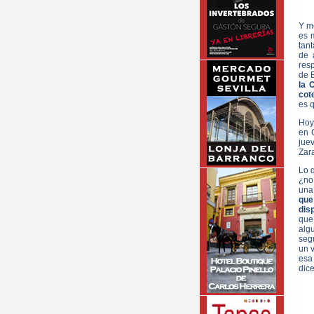
Y m
es 
tant
de 
resp
de 
la 
cot
es q
Hoy 
en C
jue
Zara
Lo 
¿no
una
que
dis
que
alg
seg
un v
esa
dic