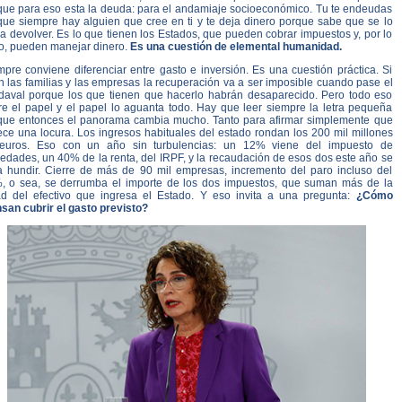
que para eso esta la deuda: para el andamiaje socioeconómico. Tu te endeudas
que siempre hay alguien que cree en ti y te deja dinero porque sabe que se lo
a devolver. Es lo que tienen los Estados, que pueden cobrar impuestos y, por lo
to, pueden manejar dinero.
Es una cuestión de elemental humanidad.
pre conviene diferenciar entre gasto e inversión. Es una cuestión práctica. Si
 las familias y las empresas la recuperación va a ser imposible cuando pase el
daval porque los que tienen que hacerlo habrán desaparecido. Pero todo eso
re el papel y el papel lo aguanta todo. Hay que leer siempre la letra pequeña
que entonces el panorama cambia mucho. Tanto para afirmar simplemente que
ece una locura. Los ingresos habituales del estado rondan los 200 mil millones
euros. Eso con un año sin turbulencias: un 12% viene del impuesto de
edades, un 40% de la renta, del IRPF, y la recaudación de esos dos este año se
a hundir. Cierre de más de 90 mil empresas, incremento del paro incluso del
, o sea, se derrumba el importe de los dos impuestos, que suman más de la
ad del efectivo que ingresa el Estado. Y eso invita a una pregunta:
¿Cómo
nsan cubrir el gasto previsto?