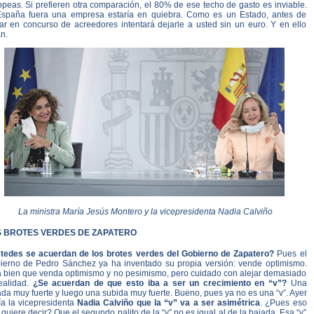
peas. Si prefieren otra comparación, el 80% de ese techo de gasto es inviable.
España fuera una empresa estaría en quiebra. Como es un Estado, antes de
rar en concurso de acreedores intentará dejarle a usted sin un euro. Y en ello
n.
La ministra María Jesús Montero y la vicepresidenta Nadia Calviño
 BROTES VERDES DE ZAPATERO
tedes se acuerdan de los brotes verdes del Gobierno de Zapatero?
Pues el
ierno de Pedro Sánchez ya ha inventado su propia versión: vende optimismo.
á bien que venda optimismo y no pesimismo, pero cuidado con alejar demasiado
realidad.
¿Se acuerdan de que esto iba a ser un crecimiento en “v”?
Una
da muy fuerte y luego una subida muy fuerte. Bueno, pues ya no es una “v”. Ayer
ía la vicepresidenta
Nadia Calviño que la “v” va a ser asimétrica
. ¿Pues eso
quiere decir? Que el segundo palito de la “v” no es igual al de la bajada. Esa “v”