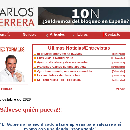
grafía
Noticias
Artículos
Libros
Contacto
Últimas Noticias/Entrevistas
El Tribunal Supremo ha hablado
[Editoriales]
Entrevista a Manuel Valls.
[Entrevistas]
Ayer un día triste y descorazonador
[Editoriales]
Francisco Camps ha sido absuelto
[Entrevistas]
Ayer tocó ridículo, mañama escándalo
[Editoriales]
Las maniobras de distracción
[Editoriales]
El «sanchismo» de «podemiza»
[Editoriales]
a Portada
volver
e octubre de 2020
¡Sálvese quién pueda!!!
"El Gobierno ha sacrificado a las empresas para salvarse a sí
mismo con una deuda insoportable"