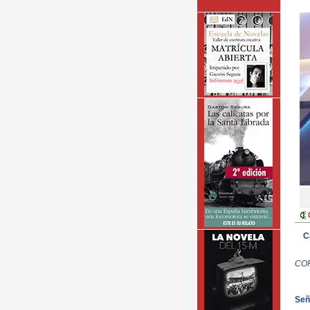
C
CO
Señ