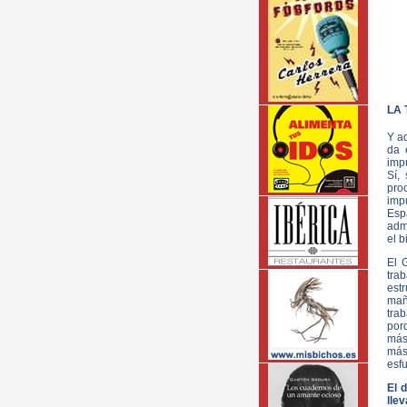
LA 
Y aq
da 
impu
Sí,
pro
imp
Espa
admi
el b
El 
tra
estr
mañ
tra
porq
más
más
esfu
El 
lle