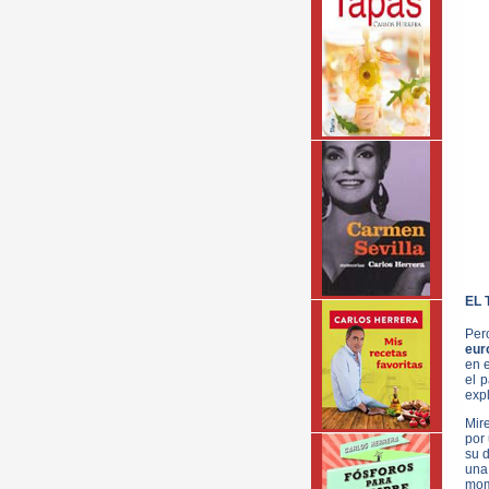
EL 
Pe
eur
en 
el 
expl
Mir
por 
su 
una
mom