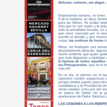
Señoras, señores, me alegro.
Empezamos semana, es lunes,
8 de la mañana, es decir, tene
para ser felices. Se acaba sep
días que no son malos y la act
todo la actualidad forzada, no t
que viene marcada por la nece
escribir al dictado y que nosotr
cosas,
las cortinas de humo
in
Miren, ha finalizado una sem
absolutamente absurda, alguno
hecho evidente que quien gobi
que está dispuesta a destripar 
la factura de todos aquellos
los Presupuestos
, que es el a
más ahí.
En un día, el viernes, en el que
repentino cambio sospechoso de
porque estaba puesto para otra 
candidatura a la Presidencia de
verán ustedes cómo por ahí an
se dejara de hablar de la gra
quehaceres de Pedro Sánchez y 
LAS CESIONES A LOS INDEP