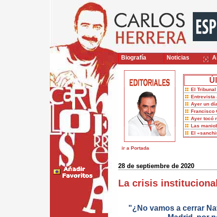
Biografía
Noticias
Ar
Úl
El Tribuna
Entrevista 
Ayer un dí
Francisco 
Ayer tocó 
Las maniob
El «sanch
ir a Portada
28 de septiembre de 2020
La crisis instituciona
"¿No vamos a cerrar Na