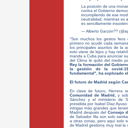
La posición de una monar
contra el Gobierno democ
incumpliendo de ese modo
neutralidad, mientras es 
es sencillamente insosteni
— Alberto Garzón?? (@a
"Son muchos los gestos feos 
primero no acudir cada semana 
los principales asuntos de la a
esto viene de lejos y hay retah
manda a Cuba para anunciar su 
del Clima le quitó del medio p
Rey la formación del Gobiern
la gestión de la covid-
fundamental", ha explciado e
El futuro de Madrid según Car
En clave de futuro, Herrera s
Comunidad de Madrid,
y sobr
Sánchez y el ministerio de S
presidida por Isabel Díaz Ayus
intrigas más grandes que tene
Madrid después del
Consejo d
de Salvador Illa son solo sanita
a otras zonas, pero aquí solo s
de Madrid gestiona muy mal la c