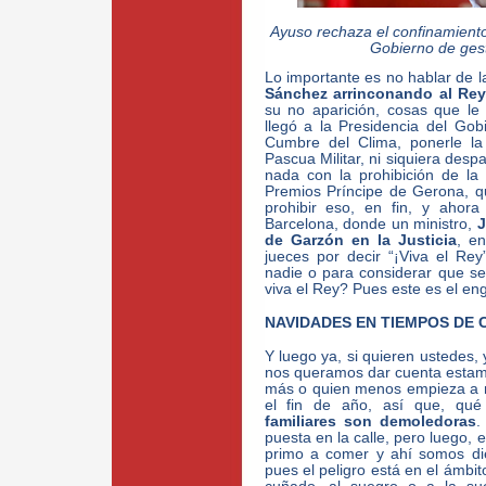
Ayuso rechaza el confinamiento
Gobierno de gest
Lo importante es no hablar de l
Sánchez arrinconando al Rey
su no aparición, cosas que l
llegó a la Presidencia del Gob
Cumbre del Clima, ponerle la
Pascua Militar, ni siquiera desp
nada con la prohibición de la
Premios Príncipe de Gerona, q
prohibir eso, en fin, y ahora
Barcelona, donde un ministro,
J
de Garzón en la Justicia
, en
jueces por decir “¡Viva el Rey
nadie o para considerar que s
viva el Rey? Pues este es el en
NAVIDADES EN TIEMPOS DE 
Y luego ya, si quieren ustedes,
nos queramos dar cuenta esta
más o quien menos empieza a m
el fin de año, así que, qu
familiares son demoledoras
.
puesta en la calle, pero luego, 
primo a comer y ahí somos die
pues el peligro está en el ámbit