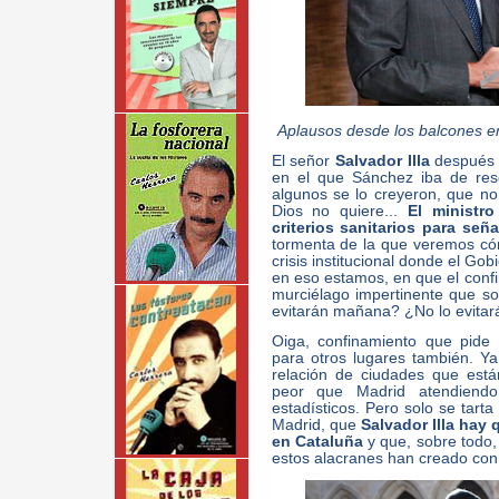
Aplausos desde los balcones en
El señor
Salvador Illa
después 
en el que Sánchez iba de res
algunos se lo creyeron, que n
Dios no quiere...
El ministr
criterios sanitarios para señ
tormenta de la que veremos cóm
crisis institucional donde el Go
en eso estamos, en que el conf
murciélago impertinente que s
evitarán mañana? ¿No lo evitar
Oiga, confinamiento que pide
para otros lugares también. Y
relación de ciudades que est
peor que Madrid atendiendo
estadísticos. Pero solo se tarta
Madrid, que
Salvador Illa hay 
en Cataluña
y que, sobre todo, 
estos alacranes han creado con 