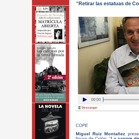
“Retirar las estatuas de C
00:00
Descargar
COPE
Miguel Ruiz Montañez
prese
figura de Colón: "
La sangre d