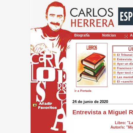
Biografía
Noticias
Ar
Úl
El Tribuna
Entrevista 
Ayer un dí
Francisco 
Ayer tocó 
Las maniob
El «sanch
ir a Portada
24 de junio de 2020
Entrevista a Miguel R
Libro: "
La
Autor/s: "
Mi