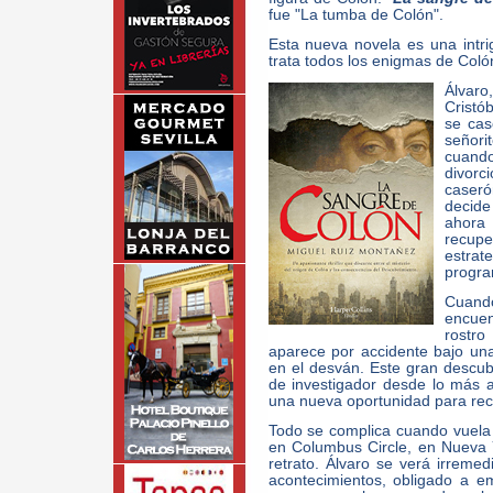
fue "La tumba de Colón".
Esta nueva novela es una intri
trata todos los enigmas de Co
Álvaro
Cristó
se cas
señori
cuando
divorc
caseró
decide
ahora 
recup
estrat
progra
Cuand
encuen
rostr
aparece por accidente bajo un
en el desván. Este gran descubr
de investigador desde lo más a
una nueva oportunidad para rec
Todo se complica cuando vuela p
en Columbus Circle, en Nueva Yo
retrato. Álvaro se verá irreme
acontecimientos, obligado a 