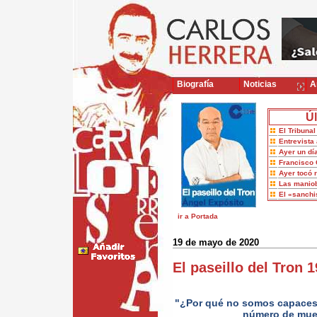
Biografía
Noticias
Ar
Úl
El Tribuna
Entrevista 
Ayer un dí
Francisco 
Ayer tocó 
Las maniob
El «sanch
ir a Portada
19 de mayo de 2020
El paseillo del Tron
"¿Por qué no somos capaces 
número de muer