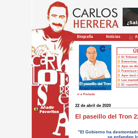
Biografía
Noticias
Ar
Úl
El Tribuna
Entrevista 
Ayer un dí
Francisco 
Ayer tocó 
Las maniob
El «sanch
ir a Portada
22 de abril de 2020
El paseillo del Tron 
"El Gobierno ha desmontado
se enfanden l