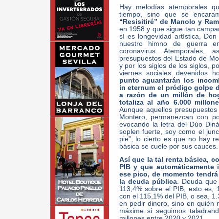
Hay melodías atemporales qu
tiempo, sino que se encara
“Resisitiré” de Manolo y Ram
en 1958 y que sigue tan campa
sí es longevidad artística, Don
nuestro himno de guerra en
coronavirus. Atemporales, 
presupuestos del Estado de Mon
y por los siglos de los siglos, 
viernes sociales devenidos 
punto aguantarán los incom
in eternum el pródigo golpe 
a razón de un millón de ho
totaliza al año 6.000 millo
Aunque aquellos presupuestos
Montero, permanezcan con por
evocando la letra del Dúo Diná
soplen fuerte, soy como el jun
pie”, lo cierto es que no hay r
básica se cuele por sus cauces.
Así que la tal renta básica, 
PIB y que automáticamente im
ese pico, de momento tendrá
la deuda pública
. Deuda que 
113,4% sobre el PIB, esto es, 
con el 115,1% del PIB, o sea, 1.
en pedir dinero, sino en quién 
máxime si seguimos taladrando
millones entre 2020 y 2021…