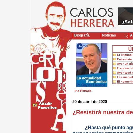
Biografía
Noticias
Ar
Úl
El Tribuna
Entrevista 
Ayer un dí
Francisco 
Ayer tocó 
Las maniob
El «sanch
ir a Portada
20 de abril de 2020
¿Resistirá nuestra d
¿Hasta qué punto ag