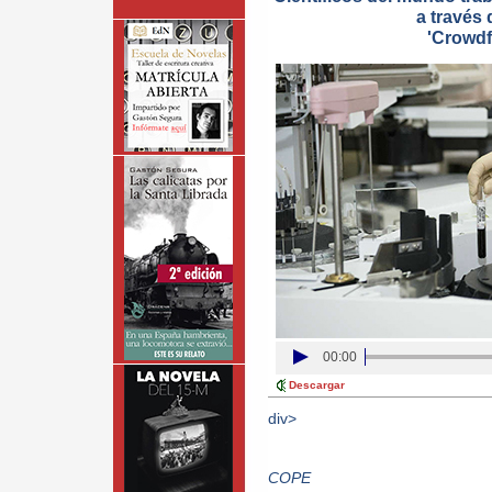
a través 
'Crowdf
00:00
Descargar
div>
COPE