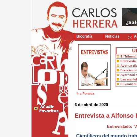
Biografía
Noticias
Ar
Úl
El Tribuna
Entrevista 
Ayer un dí
Francisco 
Ayer tocó 
Las maniob
El «sanch
ir a Portada
6 de abril de 2020
Entrevista a Alfonso
Entrevistado: "
Científicos del mundo trab