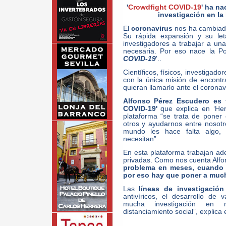
'
Crowdfight COVID-19
' ha na
investigación en la
El
coronavirus
nos ha cambiado 
Su rápida expansión y su leta
investigadores a trabajar a un
necesaria. Por eso nace la Po
COVID-19
'..
Científicos, físicos, investiga
con la única misión de encontr
quieran llamarlo ante el coronav
Alfonso Pérez Escudero es f
COVID-19'
que explica en ‘He
plataforma “se trata de poner
otros y ayudarnos entre nosotr
mundo les hace falta algo, n
necesitan”.
En esta plataforma trabajan ad
privadas. Como nos cuenta Alfo
problema en meses, cuando 
por eso hay que poner a much
Las
líneas de investigación
antivíricos, el desarrollo d
mucha investigación en 
distanciamiento social”, explica e