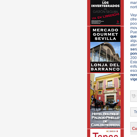
man
nor
Vay
ofre
poc
mov
Pu
que
algu
ate
ser
pon
200
Est
esf
esc
nor
vig
Tr
Co