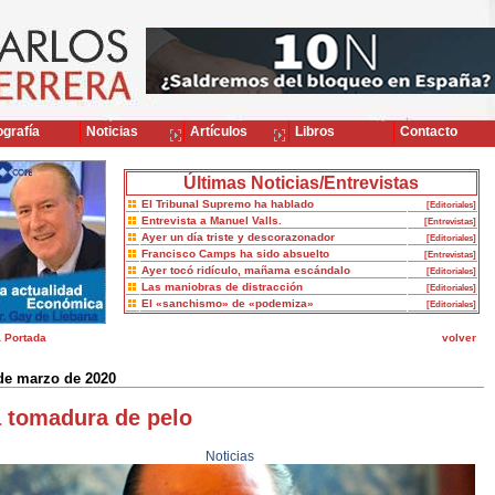
grafía
Noticias
Artículos
Libros
Contacto
Últimas Noticias/Entrevistas
El Tribunal Supremo ha hablado
[Editoriales]
Entrevista a Manuel Valls.
[Entrevistas]
Ayer un día triste y descorazonador
[Editoriales]
Francisco Camps ha sido absuelto
[Entrevistas]
Ayer tocó ridículo, mañama escándalo
[Editoriales]
Las maniobras de distracción
[Editoriales]
El «sanchismo» de «podemiza»
[Editoriales]
a Portada
volver
de marzo de 2020
 tomadura de pelo
Noticias