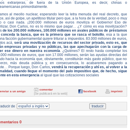
os extranjeras, de fuera de la Unión Europea, es decir, chinas o
teamericanas primordialmente.
amos al meollo nuclear, esperando leer la letra menuda del real decreto, que
ce, así de golpe, un apetitoso titular pero que, a la hora de la verdad, poco o muy
o o casi nada. ¡200.000 millones de euros moviliza el Gobierno! Eso de
ilizar, Don Carlos, no es lo mismo que pagar… ¿Y cómo es esa movilización?
es
de los 200.000 millones, 100.000 millones en avales públicos de préstamos
 conceda la banca, que es la primera que se rasca el bolsillo
, esa a la que
na facción gubernamental quiere triturar a impuestos. 83.000 millones de euros,
ntos acá,
será una movilización de recursos del sector privado, esto es, que
án empresas privadas y no públicas, las que apechugarán con la carga de
er ese dinero en nuestra economía
. ¿Quiénes? El resto hasta completar los
.000 millones de euros, que son 17.000 millones, serán las ayudas directas del
ado hacia la economía que, obviamente, constituirán más gasto público, que no
uerzo, más deuda pública y, en consecuencia, lo acabaremos pagando a
ote… Porque luego, Don Carlos,
vendrá la recuperación y ahí es, al volver a la
malidad, cuando llegue el momento del palo impositivo que, de hecho, sigue
ente en esta emergencia
al igual que las cotizaciones sociales
comentar
enviar a un amigo
facebook
imprimir
[Se publicará en la web]
aducir de
mentarios 0