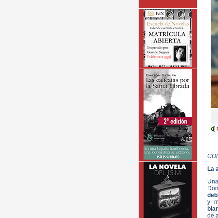
CO
La 
Una 
Don
deb
y m
bla
de 