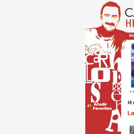
Bio
ir 
18 
La