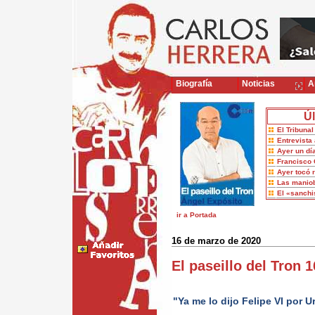
Biografía
Noticias
Ar
Úl
El Tribuna
Entrevista 
Ayer un dí
Francisco 
Ayer tocó 
Las maniob
El «sanch
ir a Portada
16 de marzo de 2020
El paseillo del Tron
"Ya me lo dijo Felipe VI por 