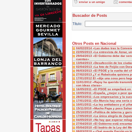
enviar a un amigo
comenta
Buscador de Posts
Título:
Otros Posts en Nacional
04/02/2014
«Las dudas tras la Conven
22/05/2013
«La entrevista de Aznar, un
29/04/2013
«El Gobierno debe dar sen
cuentas»
13/04/2013
«Desafección de los ciudad
02/04/2013
«La foto de Feijóo con Dora
06/03/2013
«El PSOE y la vuelta del 
27/02/2013
¿Y si Rubalcaba quisiera p
17/01/2012
El «dije una cosa pero hag
11/01/2012
«Rajoy ha querido transmiti
con ideas claras»
16/05/2011
«El PSOE se empeñará en s
10/05/2011
«España, ¿mejor o peor qu
28/03/2011
«Los empresarios y la suc
17/01/2011
«En Murcia hay una seria cr
10/01/2011
«La ley antitabaco y el yi
15/11/2010
«Mucho Papa y poco Saha
25/10/2010
«Política de taberna y garr
17/05/2010
«La única alegría de Zapat
04/05/2010
«No hay que esperar milag
27/04/2010
«El Gobierno está encantad
05/04/2010
«El bodrio de la Ley del M
08/03/2010
«¿Qué guarda Garzón en l