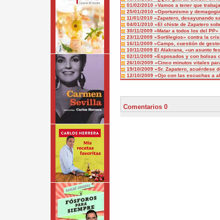
01/02/2010
«Vamos a tener que trabaj
25/01/2010
«Oportunismo y demagogia 
11/01/2010
«Zapatero, desayunando s
04/01/2010
«El chiste de Zapatero sob
30/11/2009
«Matar a todos los del PP»
23/11/2009
«Sortilegios» contra la cris
16/11/2009
«Camps, cuestión de gesto
10/11/2009
El Alakrana, «un asunto fe
02/11/2009
«Esposados y con bolsas 
26/10/2009
«Cinco minutos vitales pa
19/10/2009
«Sr. Zapatero, acuérdese 
12/10/2009
«Ojo con las escuchas a 
Comentarios 0