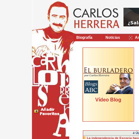
Biografía
Noticias
Ar
>>
>>
Vídeo Blog
4 Ú
La independencia de Escocia hace