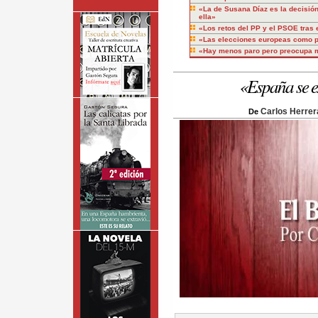
«La de Susana Díaz es la decisión
ella»
«Los retos del PP y el PSOE tras 
«Las elecciones europeas como p
«Hay menos paro pero preocupa m
«España se e
Carlos Herrer
De