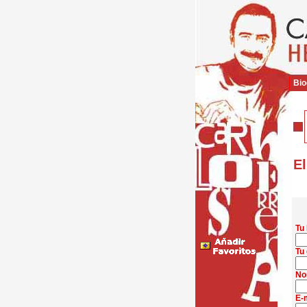
Bio
El
Tu
Tu 
No
E-m