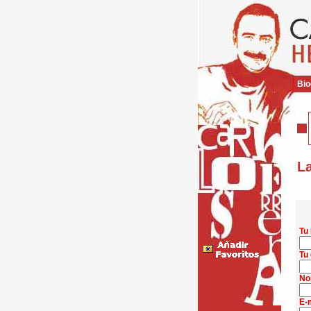
Bio
La
Tu
Tu 
No
E-m