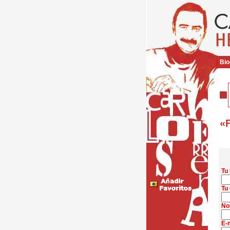
Bio
«F
Tu
Tu 
No
E-m