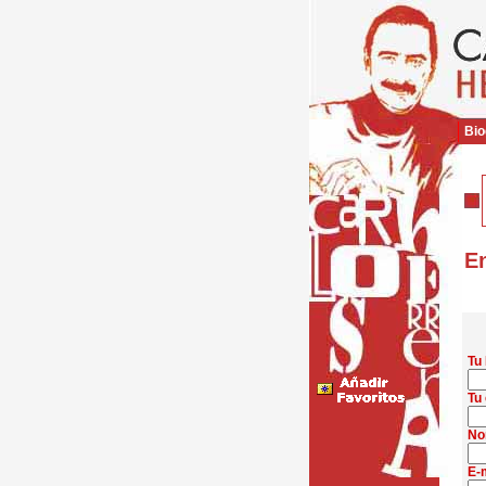
Bio
En
Tu
Tu 
No
E-m