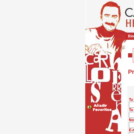
Bio
Pr
Tu
Tu 
No
E-m