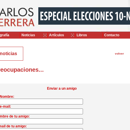
grafía
Noticias
Artículos
Libros
Contacto
noticias
volver
eocupaciones...
Enviar a un amigo
 Nombre:
e-mail:
mbre de tu amigo:
ail de tu amigo: