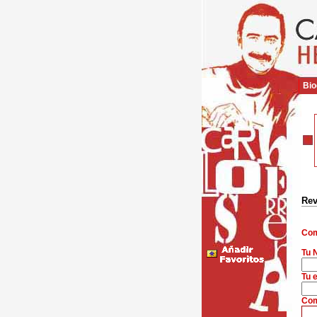
Bio
Rev
Com
Tu 
Tu e
Com