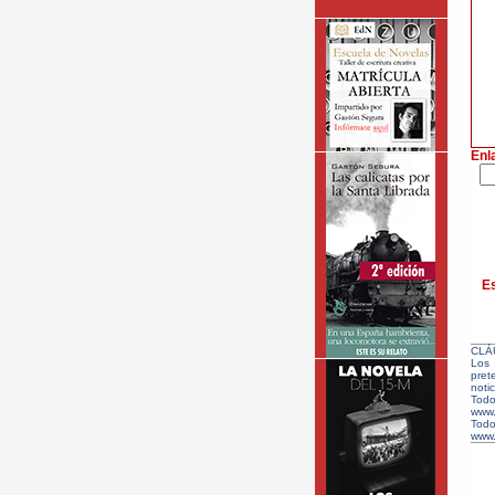
Enl
Es
CLÁ
Los 
pret
notic
Todo
www.
Tod
www.