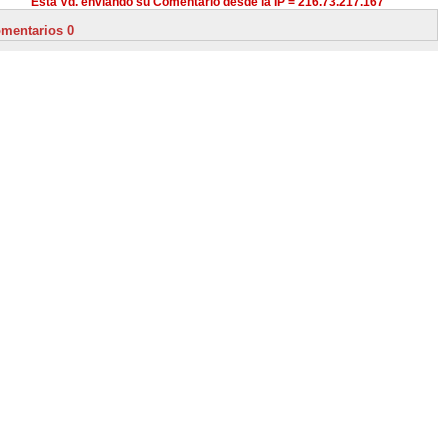
Está Vd. enviando su Comentario desde la IP = 216.73.217.167
mentarios 0