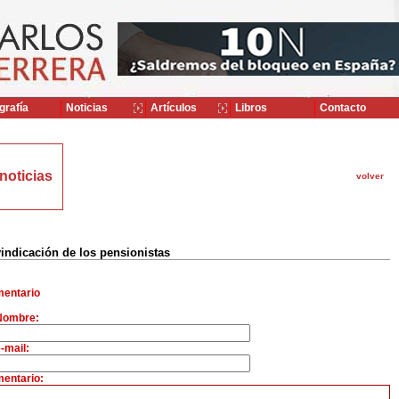
grafía
Noticias
Artículos
Libros
Contacto
noticias
volver
indicación de los pensionistas
entario
Nombre:
-mail:
entario: