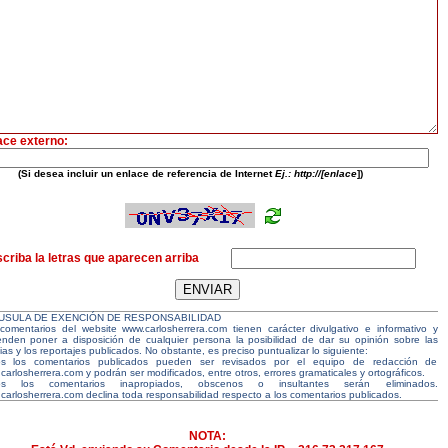
ace externo:
(Si desea incluir un enlace de referencia de Internet
Ej.: http://[enlace
])
criba la letras que aparecen arriba
USULA DE EXENCIÓN DE RESPONSABILIDAD
comentarios del website www.carlosherrera.com tienen carácter divulgativo e informativo y
enden poner a disposición de cualquier persona la posibilidad de dar su opinión sobre las
ias y los reportajes publicados. No obstante, es preciso puntualizar lo siguiente:
s los comentarios publicados pueden ser revisados por el equipo de redacción de
carlosherrera.com y podrán ser modificados, entre otros, errores gramaticales y ortográficos.
os los comentarios inapropiados, obscenos o insultantes serán eliminados.
carlosherrera.com declina toda responsabilidad respecto a los comentarios publicados.
NOTA: