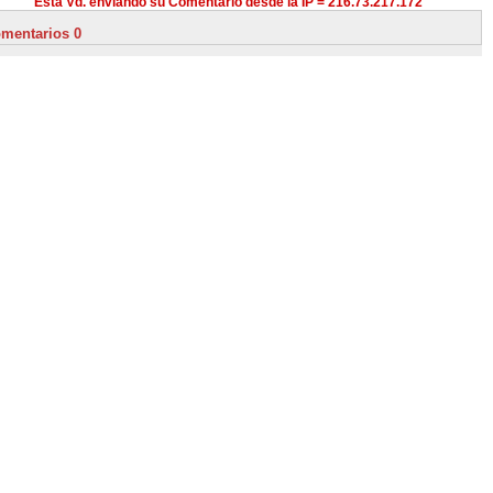
Está Vd. enviando su Comentario desde la IP = 216.73.217.172
mentarios 0