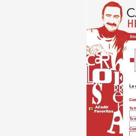
Bio
La 
Com
Tu 
Tu e
Com