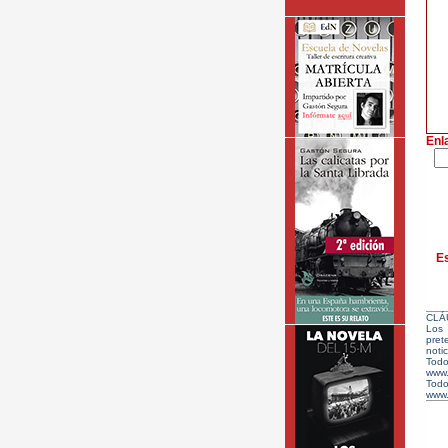
Enl
Es
CLÁ
Los 
pret
notic
Todo
www.
Tod
www.