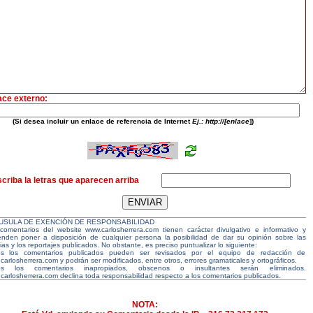
ace externo:
(Si desea incluir un enlace de referencia de Internet
Ej.: http://[enlace
])
criba la letras que aparecen arriba
USULA DE EXENCIÓN DE RESPONSABILIDAD
comentarios del website www.carlosherrera.com tienen carácter divulgativo e informativo y
enden poner a disposición de cualquier persona la posibilidad de dar su opinión sobre las
ias y los reportajes publicados. No obstante, es preciso puntualizar lo siguiente:
s los comentarios publicados pueden ser revisados por el equipo de redacción de
carlosherrera.com y podrán ser modificados, entre otros, errores gramaticales y ortográficos.
os los comentarios inapropiados, obscenos o insultantes serán eliminados.
carlosherrera.com declina toda responsabilidad respecto a los comentarios publicados.
NOTA: