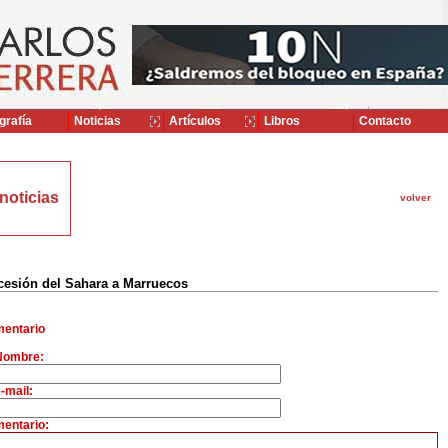
grafía
Noticias
Artículos
Libros
Contacto
noticias
volver
cesión del Sahara a Marruecos
entario
Nombre:
-mail:
entario: