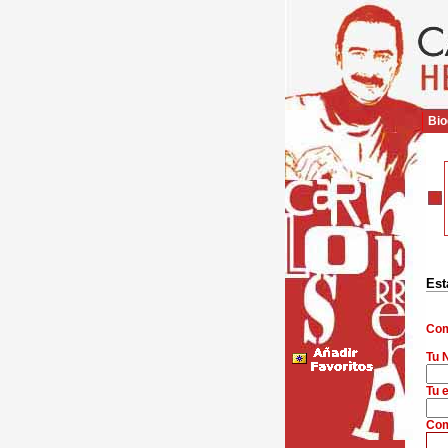
Bio
Est
Com
Tu 
Tu e
Com