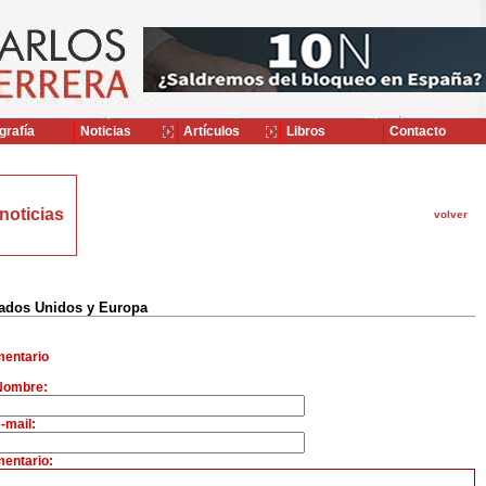
grafía
Noticias
Artículos
Libros
Contacto
noticias
volver
ados Unidos y Europa
entario
Nombre:
-mail:
entario: