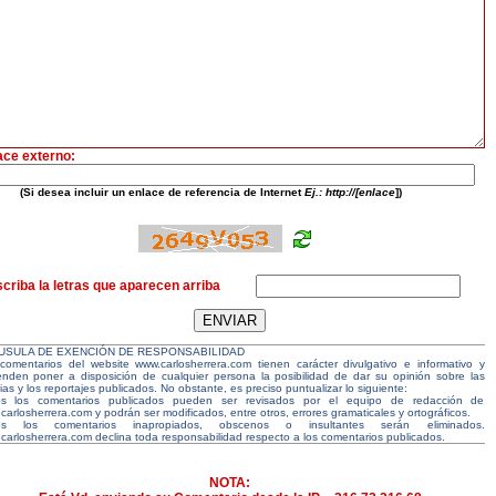
ace externo:
(Si desea incluir un enlace de referencia de Internet
Ej.: http://[enlace
])
criba la letras que aparecen arriba
USULA DE EXENCIÓN DE RESPONSABILIDAD
comentarios del website www.carlosherrera.com tienen carácter divulgativo e informativo y
enden poner a disposición de cualquier persona la posibilidad de dar su opinión sobre las
ias y los reportajes publicados. No obstante, es preciso puntualizar lo siguiente:
s los comentarios publicados pueden ser revisados por el equipo de redacción de
carlosherrera.com y podrán ser modificados, entre otros, errores gramaticales y ortográficos.
os los comentarios inapropiados, obscenos o insultantes serán eliminados.
carlosherrera.com declina toda responsabilidad respecto a los comentarios publicados.
NOTA: