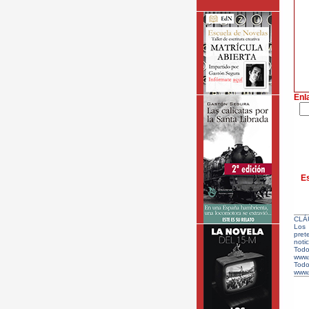
Enl
Es
CLÁ
Los 
pret
notic
Todo
www.
Tod
www.